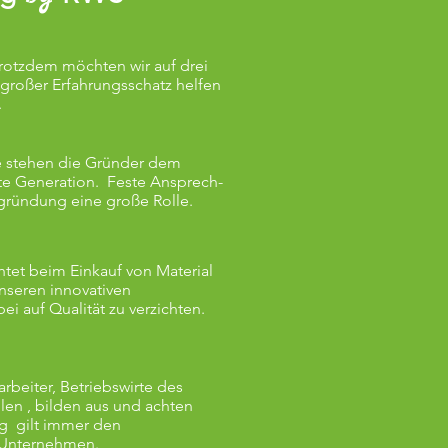
rotzdem möchten wir auf drei
 großer Erfahrungsschatz helfen
.
te stehen die Gründer dem
te Generation. Feste Ansprech-
ngründung eine große Rolle.
et beim Einkauf von Material
nseren innovativen
i auf Qualität zu verzichten.
rbeiter, Betriebswirte des
len , bilden aus und achten
ng gilt immer den
r Unternehmen.