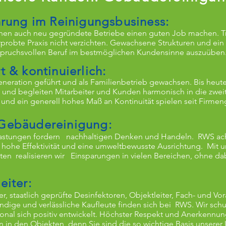
hrung im Reinigungsbusiness:
nnen auch neu gegründete Betriebe einen guten Job machen. T
robte Praxis nicht verzichten. Gewachsene Strukturen und ein
spruchsvollen Beruf im bestmöglichen Kundensinne auszuüben
t & kontinuierlich:
Generation geführt und als Familienbetrieb gewachsen. Bis heu
 und begleiten Mitarbeiter und Kunden harmonisch in die zwei
 und ein generell hohes Maß an Kontinuität spielen seit Firme
 Gebäudereinigung:
stungen fordern nachhaltigen Denken und Handeln. RWS acht
 hohe Effektivität und eine umweltbewusste Ausrichtung. Mit u
en realisieren wir Einsparungen in vielen Bereichen, ohne dabe
eiter:
, staatlich geprüfte Desinfektoren, Objektleiter, Fach- und Vora
dige und verlässliche Kaufleute finden sich bei RWS. Wir schu
sonal sich positiv entwickelt. Höchster Respekt und Anerkennu
 in den Objekten, denn Sie sind die so wichtige Basis unsere