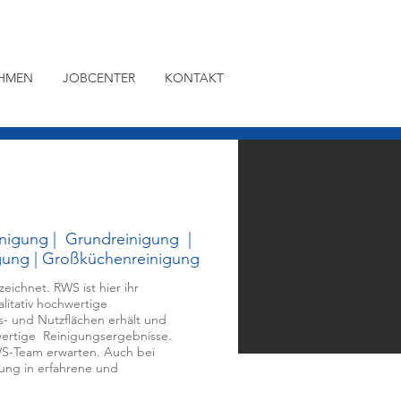
HMEN
JOBCENTER
KONTAKT
inigung
|
Grundreinigung
|
gung | Großküchenreinigung
ichnet. RWS ist hier ihr
litativ hochwertige
s- und Nutzflächen erhält und
hwertige Reinigungsergebnisse.
RWS-Team erwarten. Auch bei
gung in erfahrene und