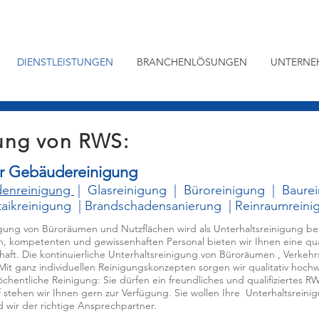
DIENSTLEISTUNGEN
BRANCHENLÖSUNGEN
UNTERNE
gung von RWS:
er Gebäudereinigung
den
reinigung
|
Glasreinigung
|
Büroreinigung
|
Baure
aikreinigung
|
Brandschadensanierung
| Reinraumreini
ung von Büroräumen und Nutzflächen wird als Unterhaltsreinigung beze
, kompetenten und gewissenhaften Personal bieten wir Ihnen eine qua
haft. Die kontinuierliche Unterhaltsreinigung von Büroräumen , Verkehr
 Mit ganz individuellen Reinigungskonzepten sorgen wir qualitativ hoc
chentliche Reinigung: Sie dürfen ein freundliches und qualifiziertes 
 stehen wir Ihnen gern zur Verfügung. Sie wollen Ihre Unterhaltsreini
 wir der richtige Ansprechpartner.