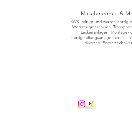
Maschinenbau & Me
RWS reinigt und wartet Fertigu
Werkzeugmaschinen, Transports
Lackieranlagen, Montage- 
Fertigstellungsanlagen einschlie
diversen Fördertechnike
Seit 42 Jahren
im Auftra
von Sauberkeit & Hygie
Besuchen Sie uns in den
sozialen Medien
Gebäudereinigung
Unterhaltsreinigung