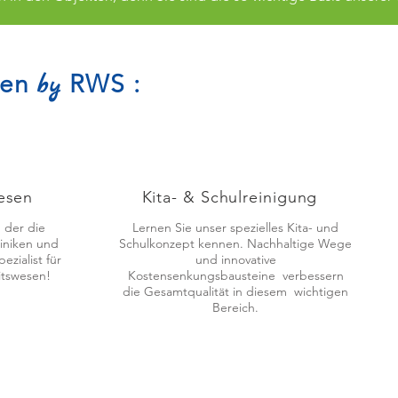
gen
RWS :
by
esen
Kita- & Schulreinigung
, der die
Lernen Sie unser spezielles Kita- und
iniken und
Schulkonzept kennen. Nachhaltige Wege
zialist für
und innovative
itswesen!
Kostensenkungsbausteine verbessern
die Gesamtqualität in diesem wichtigen
Bereich.