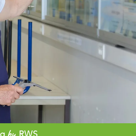
ng
RWS
by