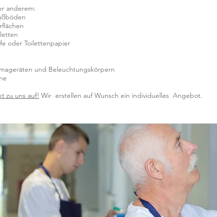
ter anderem:
 Fußböden
flächen
letten
ife oder Toilettenpapier
limageräten und Beleuchtungskörpern
ne
 zu uns auf!
Wir erstellen auf Wunsch ein individuelles Angebot.