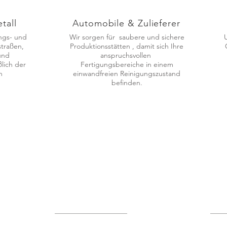
tall
Automobile & Zulieferer
ngs- und
Wir sorgen für saubere und sichere
traßen,
Produktionsstätten , damit sich Ihre
und
anspruchsvollen
ßlich der
Fertigungsbereiche in einem
n
einwandfreien Reinigungszustand
befinden.
g
Nehmen Sie Kontakt auf
Bes
ne
Wir freuen uns auf Sie
Hau
Telefon
05224/ 98 100
Im S
Telefax: 05224/98 10 50
3213
info@rws-enger.de
Tel.:
Tel.:
Industrieservice
Unt
Industriereinigung
Histo