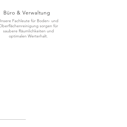
Büro & Verwaltung
Unsere Fachleute für Boden- und
Oberflächenreinigung sorgen für
saubere Räumlichkeiten und
optimalen Werterhalt.
uchen Sie uns in unserer
ptverwaltung
undernkamp 10
0 Enger
 05224 98 100 (Zentrale)
 05224 98 10 16 (Behälterservice)
ernehmen
rie