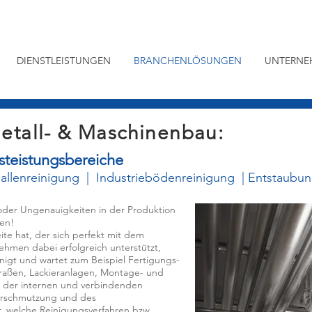
DIENSTLEISTUNGEN
BRANCHENLÖSUNGEN
UNTERNE
Metall- & Maschinenbau:
steistungsbereiche
allenreinigung
|
Industriebödenreinigung
| Entstaubun
 oder Ungenauigkeiten in der Produktion
en!
te hat, der sich perfekt mit dem
men dabei erfolgreich unterstützt,
inigt und wartet zum Beispiel Fertigungs-
raßen, Lackieranlagen, Montage- und
ch der internen und verbindenden
Verschmutzung und des
, welche Reinigungsverfahren bzw.