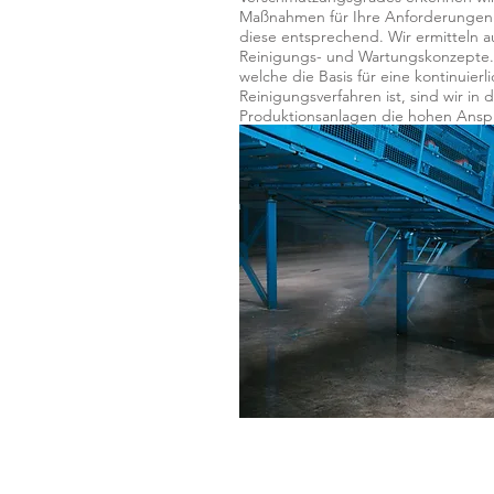
Maßnahmen für Ihre Anforderungen d
diese entsprechend. Wir ermitteln a
Reinigungs- und Wartungskonzepte. 
welche die Basis für eine kontinuier
Reinigungsverfahren ist, sind wir in 
Produktionsanlagen die hohen Ansprü
Prozesssicherheit zu erfüllen.