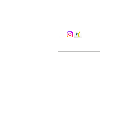
Seit 42 Jahren
im Auftra
von Sauberkeit & Hygie
Besuchen Sie uns in den
sozialen Medien
Gebäudereinigung
Unterhaltsreinigung
Fassadenreinigung
Glasreinigung
Büroreinigung
Bau(End)reinigung
Sonderreinigung
Brandschadensanierung
Grundreinigung
Photvoltaikreinigung
Reinraumreinigung