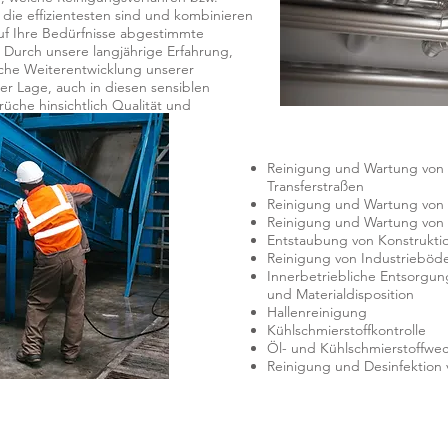
ie effizientesten sind und kombinieren
uf Ihre Bedürfnisse abgestimmte
Durch unsere langjährige Erfahrung,
liche Weiterentwicklung unserer
der Lage, auch in diesen sensiblen
che hinsichtlich Qualität und
Reinigung und Wartung von
Transferstraßen
Reinigung und Wartung von 
Reinigung und Wartung von 
Entstaubung von Konstrukt
Reinigung von Industrieböd
Innerbetriebliche Entsorgun
und Materialdisposition
Hallenreinigung
Kühlschmierstoffkontrolle
Öl- und Kühlschmierstoffwec
Reinigung und Desinfektion