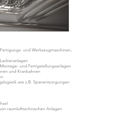
 Fertigungs- und Werkzeugmaschinen,
Lackieranlagen
Montage- und Fertigstellungsanlagen
ionen und Kranbahnen
en
gslogistik wie z.B. Spanentsorgungen
hsel
 von raumlufttechnischen Anlagen